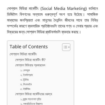
সোশ্যাল মিডিয়া মার্কেটিং (Social Media Marketing) বর্তমানে
ডিজিটাল বিপণনের অন্যতম গুরুত্বপূর্ণ অংশ হয়ে উঠেছে। সামাজিক
মাধ্যমের জনপ্রিয়তা এবং মানুষের দৈনন্দিন জীবনের সাথে তার নিবিড়
সম্পর্কের কারণে ব্যবসায়িক প্রতিষ্ঠানগুলি তাদের পণ্য ও সেবার প্রচার এবং
বিক্রয়ের জন্য সোশ্যাল মিডিয়া প্ল্যাটফর্মগুলি ব্যবহার করছে।
Table of Contents
সোশ্যাল মিডিয়া মার্কেটিং
সোশ্যাল মিডিয়া মার্কেটিং কী?
সোশ্যাল মিডিয়ার প্রকারভেদ
১. ফেসবুক
২. ইনস্টাগ্রাম
৩. টুইটার
৪. লিংকডইন
৫. ইউটিউব
সোশ্যাল মিডিয়া মার্কেটিংয়ের গুরুত্ব
১. ব্র্যান্ড সচেতনতা বৃদ্ধি
২. লক্ষ্যভিত্তিক বিজ্ঞাপন