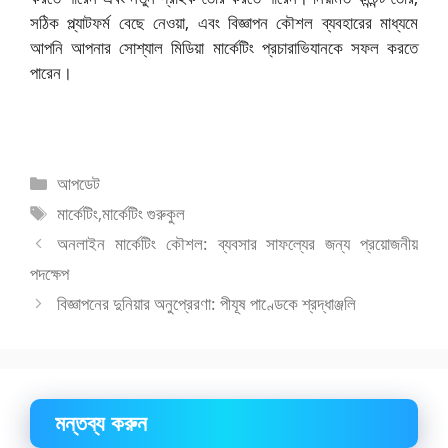
সঠিক প্ল্যাটফর্ম বেছে নেওয়া, এবং বিজ্ঞাপন কৌশল ব্যবহারের মাধ্যমে
আপনি আপনার সোশ্যাল মিডিয়া মার্কেটিং প্রচারাভিযানকে সফল করতে
পারেন।
বিভাগ
আপডেট
সমূহ
ট্যাগ
মার্কেটিং
,
মার্কেটিং গুরুকুল
সমূহ
অনলাইন মার্কেটিং কৌশল: ব্যবসার সাফল্যের জন্য প্রয়োজনীয়
পদক্ষেপ
বিজ্ঞাপনের দুনিয়ার অনুপ্রেরণা: পীযূষ পাণ্ডেকে শ্রদ্ধাঞ্জলি
মন্তব্য করুন