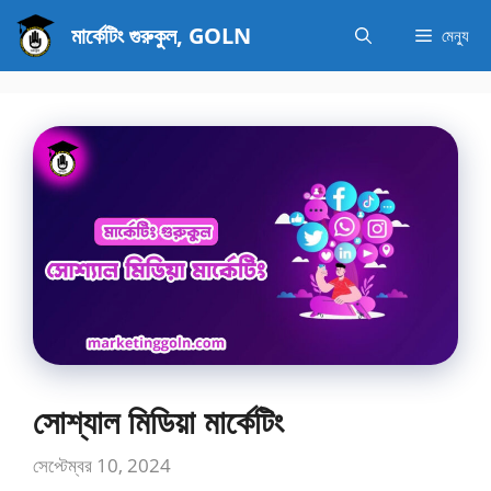
এড়িেয়
মার্কেটিং গুরুকুল, GOLN
মেন্যু
লেখায়
যান
সোশ্যাল মিডিয়া মার্কেটিং
সেপ্টেম্বর 10, 2024