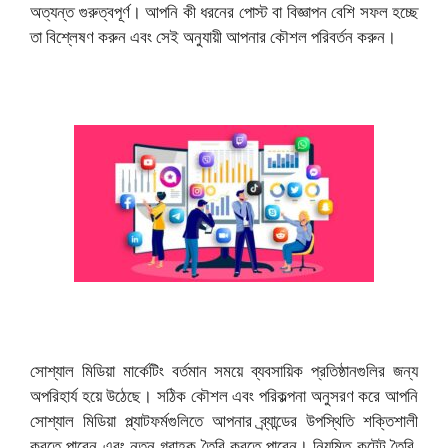
অত্যন্ত গুরুত্বপূর্ণ। আপনি কী ধরনের পোস্ট বা বিজ্ঞাপন বেশি সফল হচ্ছে
তা বিশ্লেষণ করুন এবং সেই অনুযায়ী আপনার কৌশল পরিবর্তন করুন।
সোশ্যাল মিডিয়া মার্কেটিং বর্তমান সময়ে ব্যবসায়িক প্রতিষ্ঠানগুলির জন্য
অপরিহার্য হয়ে উঠেছে। সঠিক কৌশল এবং পরিকল্পনা অনুসরণ করে আপনি
সোশ্যাল মিডিয়া প্ল্যাটফর্মগুলিতে আপনার ব্র্যান্ডের উপস্থিতি শক্তিশালী
করতে পারেন এবং নতুন গ্রাহক তৈরি করতে পারেন। নিয়মিত কন্টেন্ট তৈরি,